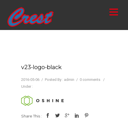
v23-logo-black
2016-05-06
/
Posted By : admin
/
0 comments
/
Under :
Share This :