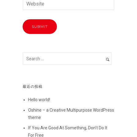
最近の投稿
Hello world!
Oshine – a Creative Multipurpose WordPress
theme
If You Are Good At Something, Don’t Do It
For Free